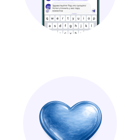
Контактная
информация
Адрес:
Москва, Петровский бульвар 13,
подъезд 1, 3 этаж. Офис № 9
12:00 — 20:00
Приём только по предварительной
записи
Как добраться:
На метро: ст.м. Тверская, Пушкинская,
Чеховская, Трубная, Цветной бульвар.
На машине: парковка находится
в Колобовском переулке.