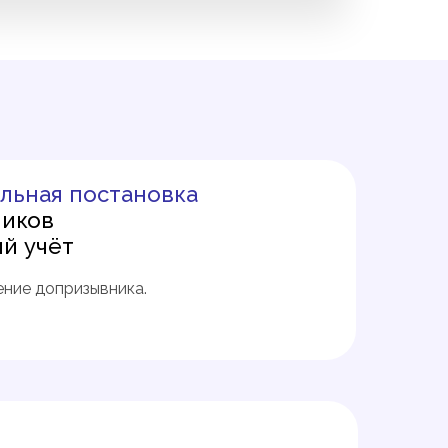
льная постановка
ников
ий учёт
ние допризывника.