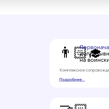
👨🏻‍🎓
Первонача
допризыв
на воинск
Комплексное сопровожде
Подробнее...