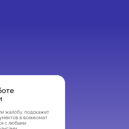
боте
и
ли жалобу, подскажет
ументов в военкомат
ся с любыми
юансами