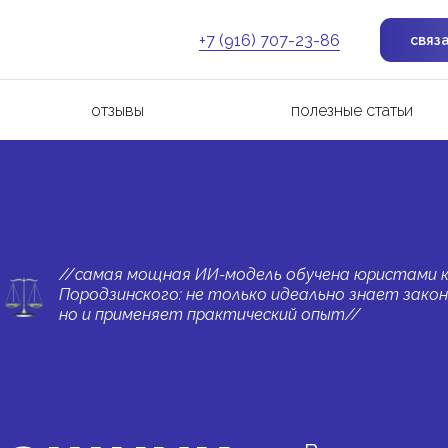
+7 (916) 707-23-86
связ
отзывы
полезные статьи
//самая мощная ИИ-модель обучена юристами 
Породзинского: не только идеально знает зако
но и применяет практический опыт//