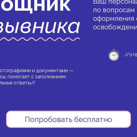
ощник
Ваш персона
по вопросам 
зывника
оформления 
освобождени
//от
фотографиями и документами —
сы, помогает с заполнением
льные ответы//
Попробовать бесплатно