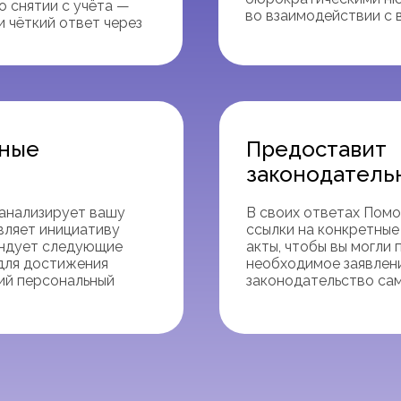
о снятии с учёта —
во взаимодействии с 
и чёткий ответ через
ьные
Предоставит
законодатель
анализирует вашу
В своих ответах Помо
вляет инициативу
ссылки на конкретны
ендует следующие
акты, чтобы вы могли
 для достижения
необходимое заявлени
щий персональный
законодательство са