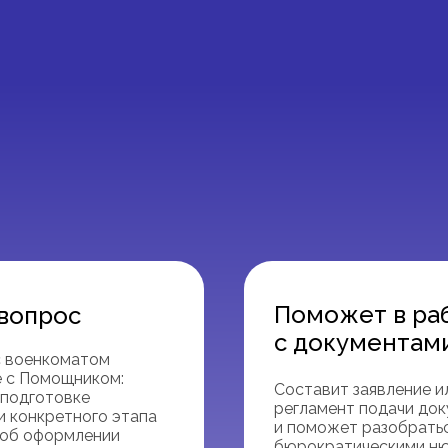
Поможет в ра
 вопрос
с документам
с военкоматом
е с Помощником:
Составит заявление и
 подготовке
регламент подачи док
и конкретного этапа
и поможет разобрать
 об оформлении
бюрократическими н