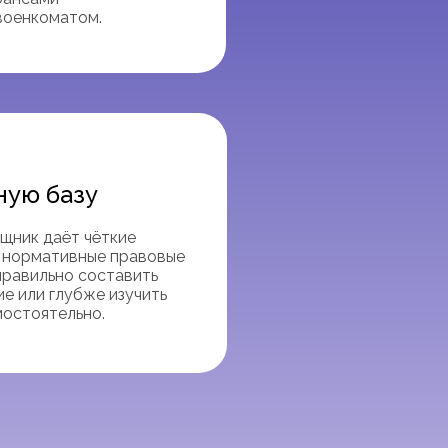
военкоматом.
ную базу
щник даёт чёткие
е нормативные правовые
 правильно составить
е или глубже изучить
мостоятельно.