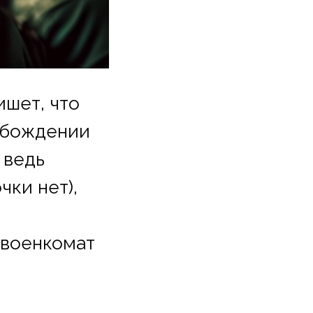
ишет, что
обождении
 ведь
чки нет),
 военкомат