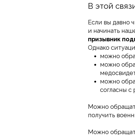
В этой связи
Если вы давно 
и начинать наш
призывник под
Однако ситуаци
можно обра
можно обра
медосвиде
можно обращ
согласны с
Можно обращать
получить военн
Можно обраща