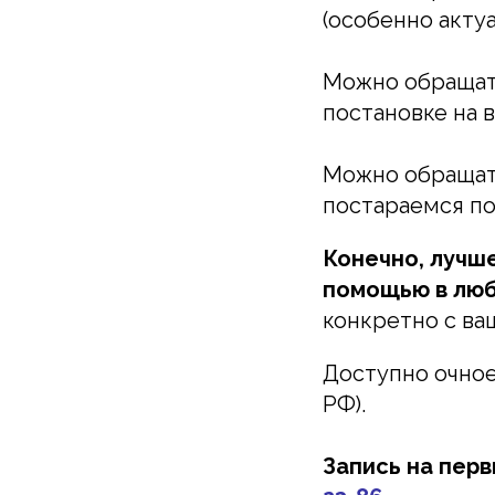
(особенно акту
Можно обращать
постановке на 
Можно обращать
постараемся по
Конечно, лучш
помощью в лю
конкретно с ва
Доступно очное
РФ).
Запись на пер