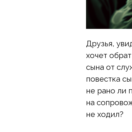
Друзья, уви
хочет обра
сына от слу
повестка сы
не рано ли 
на сопровож
не ходил?