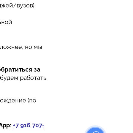
джей/вузов).
ьной
ложнее, но мы
обратиться за
будем работать
вождение (по
App:
+7 916 707-