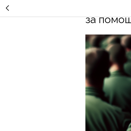
Когда р
за помо