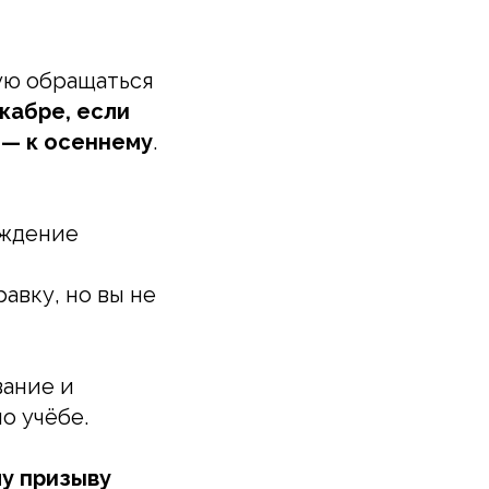
дую обращаться
кабре, если
 — к осеннему
.
ождение
авку, но вы не
вание и
о учёбе.
у призыву