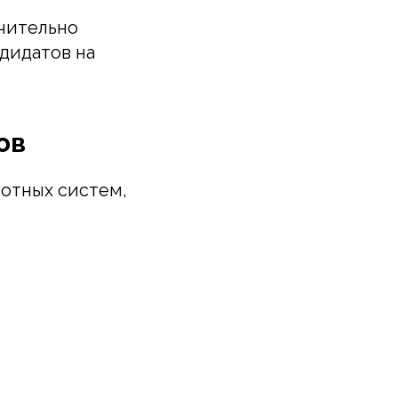
ачительно
дидатов на
ов
лотных систем,