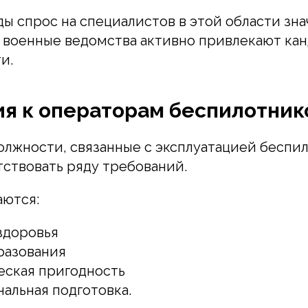
ды спрос на специалистов в этой области зн
 военные ведомства активно привлекают кан
и.
я к операторам беспилотник
олжности, связанные с эксплуатацией беспи
ствовать ряду требований.
аются:
здоровья
разования
еская пригодность
альная подготовка.