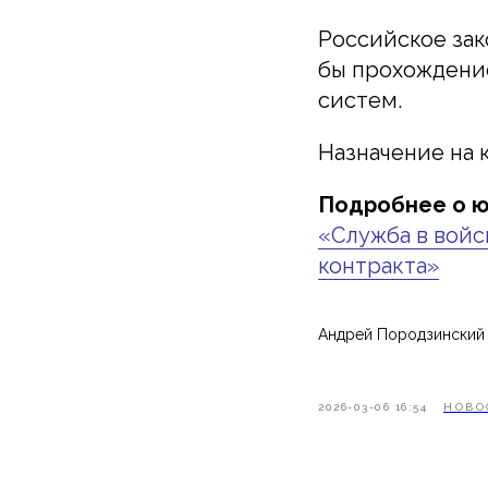
Российское зак
бы прохождени
систем.
Назначение на 
Подробнее о ю
«Служба в войс
контракта»
Андрей Породзинский
2026-03-06 16:54
НОВО