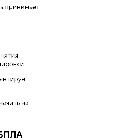
ть принимает
нятия,
нировки.
рантирует
начить на
 БПЛА