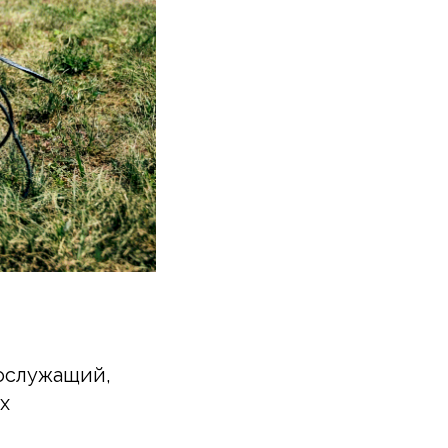
нослужащий,
х