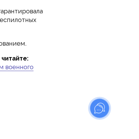
гарантировала
беспилотных
ованием.
 читайте:
ем военного