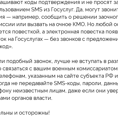
рашивают коды подтверждения и не просят з
льзованием SMS из Госуслуг. Да, могут звони
я — например, сообщить о решении заочног
ссии или вызвать на очное КМО. Но любой 
тся повесткой, а электронная повестка появ
ок на Госуслугах — без звонков с предложен
код».
и подобный звонок, лучше не вступать в разг
 связаться с вашим военным комиссариатом
лефонам, указанным на сайте субъекта РФ и
когда не передавайте SMS-коды, пароли, данн
фону неизвестным лицам, даже если они уве
ами органов власти.
льны и осторожны!