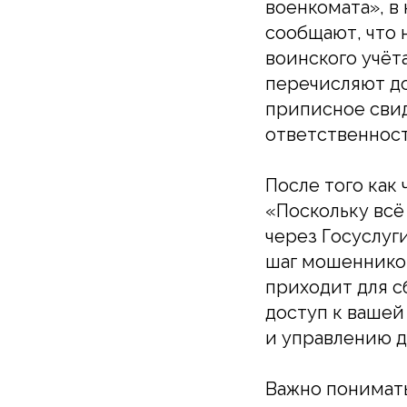
военкомата», в
сообщают, что 
воинского учёт
перечисляют до
приписное свид
ответственност
После того как
«Поскольку всё
через Госуслуг
шаг мошенников
приходит для с
доступ к вашей
и управлению 
Важно понимать