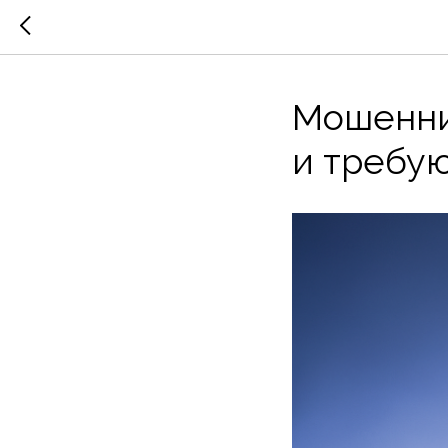
Мошенни
и требую