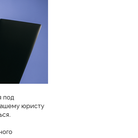
я под
 нашему юристу
ься.
ного