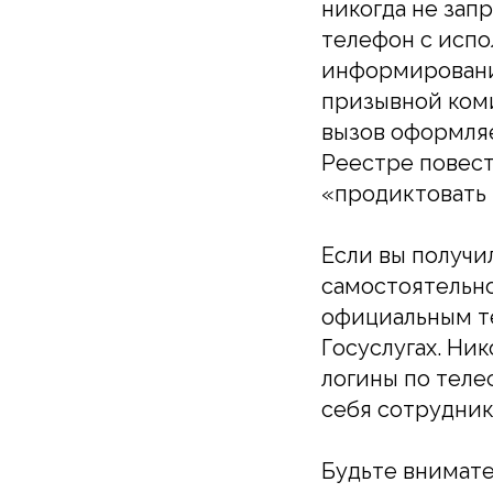
никогда не зап
телефон с испо
информировани
призывной коми
вызов оформляе
Реестре повест
«продиктовать 
Если вы получил
самостоятельно
официальным те
Госуслугах. Ни
логины по теле
себя сотрудник
Будьте внимате