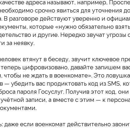
 качестве адреса называют, например, Проспе
необходимо срочно явиться для уточнения д
а. В разговоре действуют уверенно и официа
кументы, которые «нужно обязательно взять
етельство и другие. Нередко звучат угрозы 
и за неявку.
 человек втянут в беседу, звучит ключевое п
 теперь цифровизовано, давайте запишем вас
и, чтобы не ждать в военкомате». Это ловуш
 — убедить вас продиктовать код из SMS, к
броса пароля Госуслуг. Получив этот код, он
 учётной записи, а вместе с этим — к персо
документами.
: даже если военкомат действительно звони