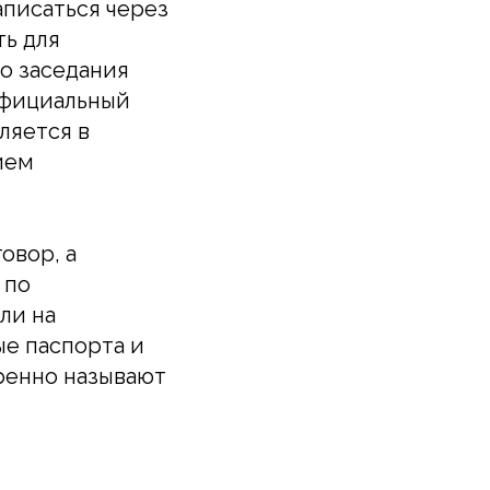
аписаться через
ть для
о заседания
официальный
ляется в
ием
овор, а
 по
ли на
ые паспорта и
ренно называют