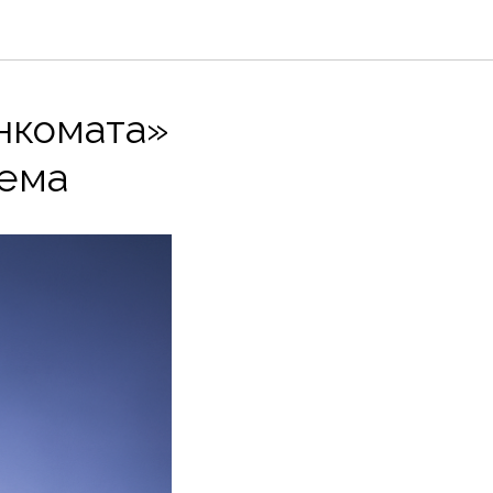
нкомата»
хема