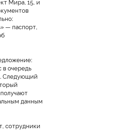
кт Мира, 15, и
окументов
льно:
» — паспорт,
об
редложение:
 в очередь
ка. Следующий
оторый
и получают
нальным данным
т, сотрудники