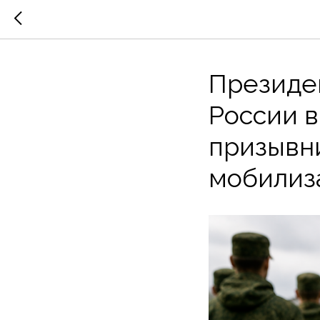
Президе
России в
призывни
мобилиз