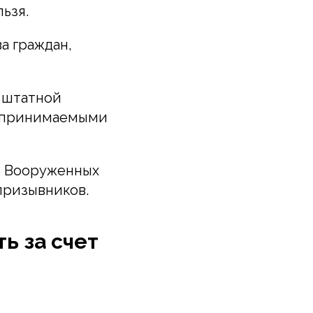
ьзя.
а граждан,
о штатной
, принимаемыми
и Вооруженных
призывников.
ь за счет