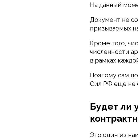
На данный моме
Документ не со
призываемых на
Кроме того, чи
численности а
в рамках каждо
Поэтому сам по
Сил РФ еще не 
Будет ли 
контрактн
Это один из на