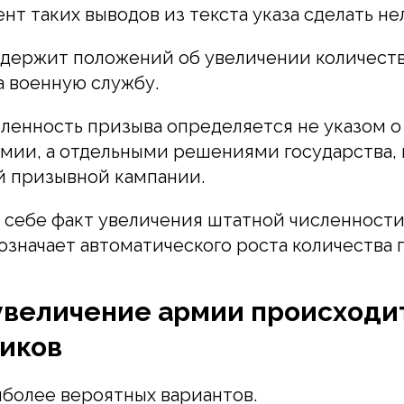
нт таких выводов из текста указа сделать нел
держит положений об увеличении количеств
 военную службу.
сленность призыва определяется не указом 
рмии, а отдельными решениями государства
й призывной кампании.
 себе факт увеличения штатной численност
означает автоматического роста количества 
увеличение армии происходит
иков
иболее вероятных вариантов.