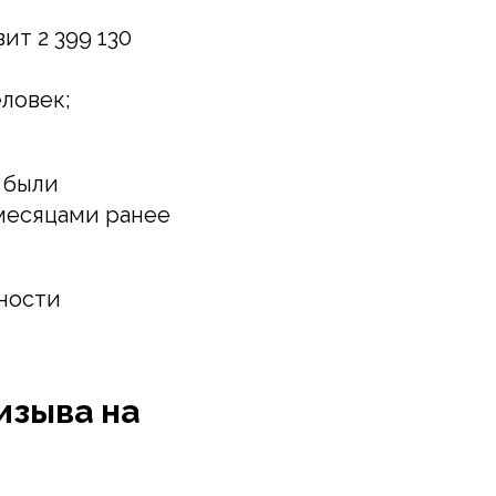
т 2 399 130
еловек;
 были
месяцами ранее
нности
изыва на