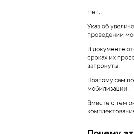
Нет.
Указ об увелич
проведении мо
В документе о
сроках их пров
затронуты.
Поэтому сам по
мобилизации.
Вместе с тем о
комплектования
Почему эт