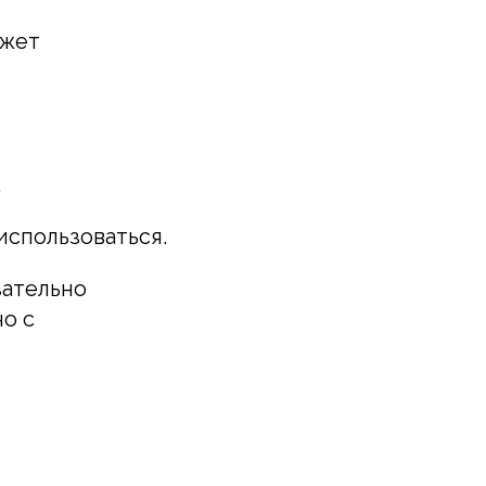
ожет
.
использоваться.
зательно
о с