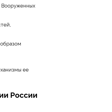
ь Вооруженных
тей,
 образом
еханизмы ее
ии России