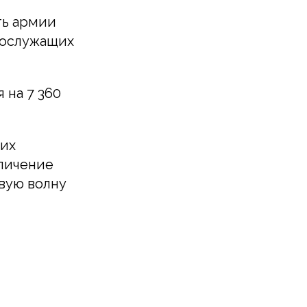
ть армии
ннослужащих
 на 7 360
 их
еличение
вую волну