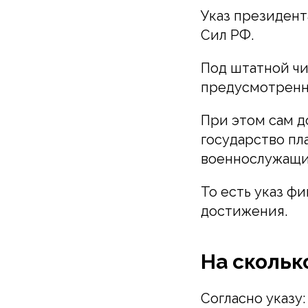
Указ президент
Сил РФ.
Под штатной ч
предусмотренн
При этом сам д
государство пл
военнослужащи
То есть указ ф
достижения.
На скольк
Согласно указу: