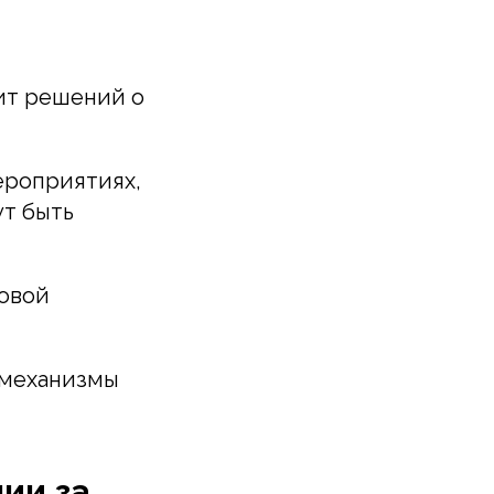
ит решений о
ероприятиях,
ут быть
новой
о механизмы
ии за