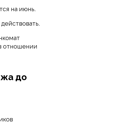
ся на июнь.
 действовать.
енкомат
в отношении
джа до
иков