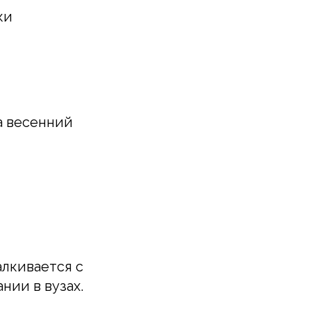
ки
а весенний
лкивается с
ии в вузах.