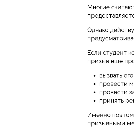
Многие считают
предоставляетс
Однако действу
предусматрива
Если студент к
призыв еще про
вызвать его
провести м
провести з
принять ре
Именно поэтому
призывными мер