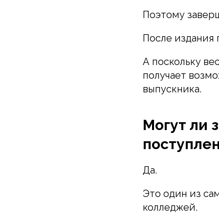
Поэтому заверш
После издания 
А поскольку ве
получает возм
выпускника.
Могут ли 
поступлен
Да.
Это один из с
колледжей.