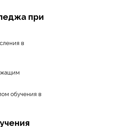
лледжа при
сления в
лежащим
лом обучения в
бучения