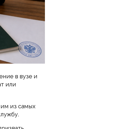
ние в вузе и
ат или
ним из самых
службу.
призвать