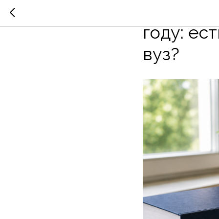
Заберут 
году: ес
вуз?