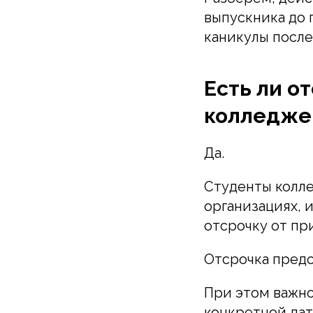
выпускника до 
каникулы после
Есть ли о
колледже
Да.
Студенты колле
организациях, 
отсрочку от пр
Отсрочка предо
При этом важно
конкретной дат