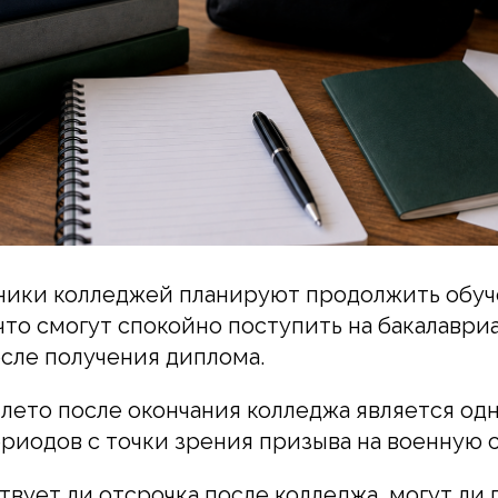
ики колледжей планируют продолжить обуче
что смогут спокойно поступить на бакалаври
сле получения диплома.
лето после окончания колледжа является од
риодов с точки зрения призыва на военную 
твует ли отсрочка после колледжа, могут ли 