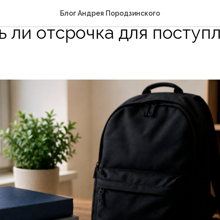
ли в армию после коллед
Блог Андрея Породзинского
ть ли отсрочка для поступ