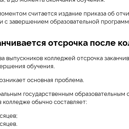
оментом считается издание приказа об отч
зи с завершением образовательной программ
анчивается отсрочка после к
а выпускников колледжей отсрочка заканчив
вершения обучения.
озникает основная проблема.
ральным государственным образовательным 
в колледже обычно составляет:
есяцев;
есяцев.