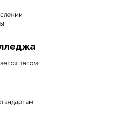
ислении
ы.
олледжа
ается летом,
стандартам