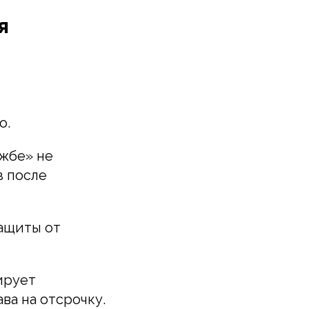
я
о.
ужбе» не
з после
защиты от
ирует
ва на отсрочку.