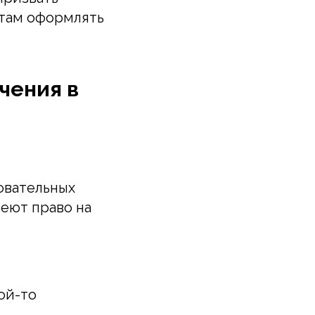
нтам оформлять
учения в
овательных
еют право на
ой-то