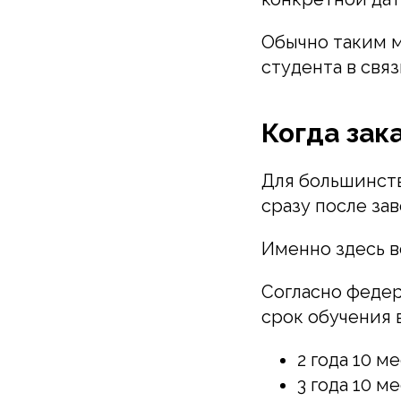
Обычно таким м
студента в свя
Когда зак
Для большинств
сразу после за
Именно здесь в
Согласно феде
срок обучения 
2 года 10 м
3 года 10 м